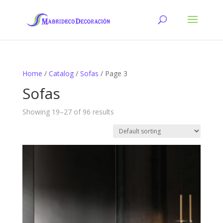
Home
/
Catalog
/
Sofas
/ Page 3
Sofas
Showing 19–27 of 96 results