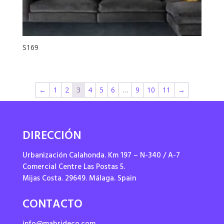
S169
←
1
2
3
4
5
6
…
9
10
11
→
DIRECCIÓN
Urbanización Calahonda. Km 197 – N-340 / A-7
Comercial Centre Las Postas 5.
Mijas Costa. 29649. Málaga. Spain
CONTACTO