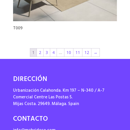
T009
1
2
3
4
…
10
11
12
→
DIRECCIÓN
Urbanización Calahonda. Km 197 – N-340 / A-7
Comercial Centre Las Postas 5.
Mijas Costa. 29649. Málaga. Spain
CONTACTO