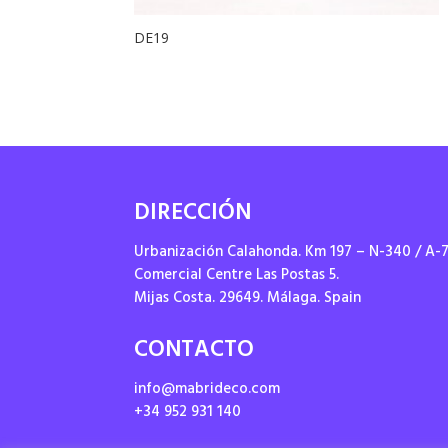
DE19
DIRECCIÓN
Urbanización Calahonda. Km 197 – N-340 / A-
Comercial Centre Las Postas 5.
Mijas Costa. 29649. Málaga. Spain
CONTACTO
info@mabrideco.com
+34 952 931 140