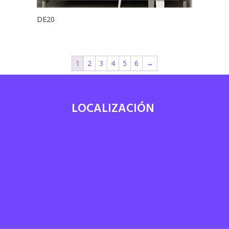
DE20
1
2
3
4
5
6
→
LOCALIZACIÓN
7