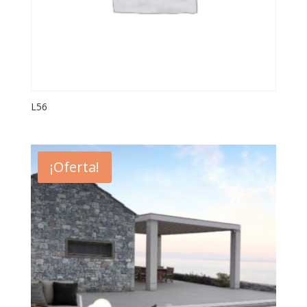
L56
¡Oferta!