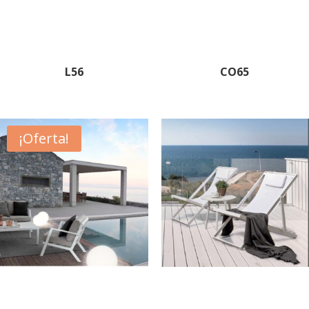
L56
CO65
¡Oferta!