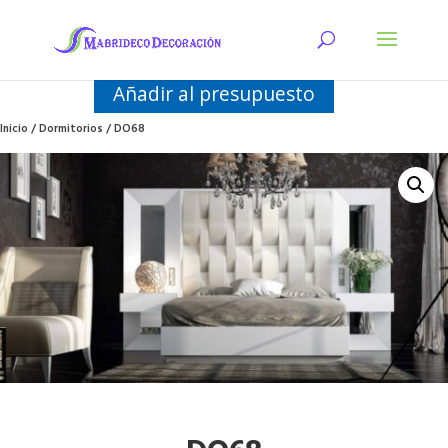
Añadir al presupuesto
Inicio
/
Dormitorios
/ DO68