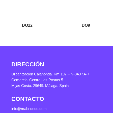
DO22
DO9
DIRECCIÓN
Urbanización Calahonda. Km 197 – N-340 / A-7
Comercial Centre Las Postas 5.
Mijas Costa. 29649. Málaga. Spain
CONTACTO
info@mabrideco.com