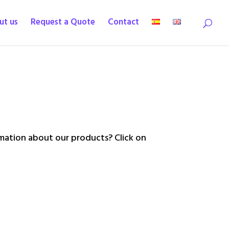
ut us
Request a Quote
Contact
ation about our products? Click on