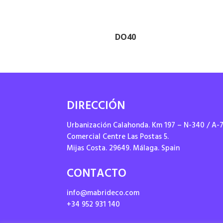
DO40
DIRECCIÓN
Urbanización Calahonda. Km 197 – N-340 / A-
Comercial Centre Las Postas 5.
Mijas Costa. 29649. Málaga. Spain
CONTACTO
info@mabrideco.com
+34 952 931 140