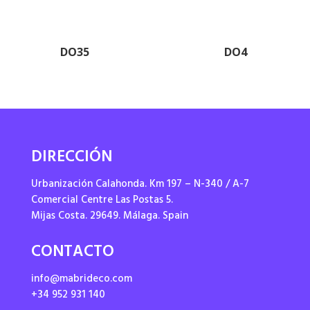
DO35
DO4
DIRECCIÓN
Urbanización Calahonda. Km 197 – N-340 / A-7
Comercial Centre Las Postas 5.
Mijas Costa. 29649. Málaga. Spain
CONTACTO
info@mabrideco.com
+34 952 931 140