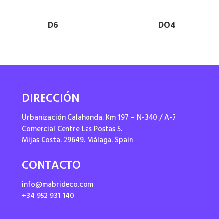
D6
DO4
DIRECCIÓN
Urbanización Calahonda. Km 197 – N-340 / A-7
Comercial Centre Las Postas 5.
Mijas Costa. 29649. Málaga. Spain
CONTACTO
info@mabrideco.com
+34 952 931 140