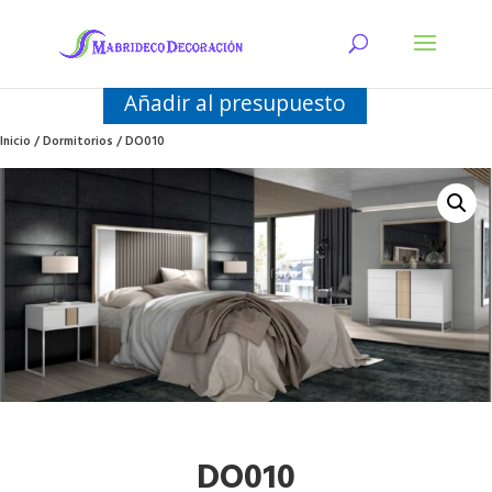
Añadir al presupuesto
Inicio
/
Dormitorios
/ DO010
DO010