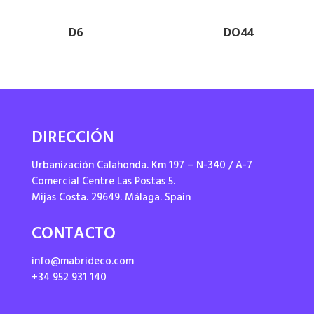
D6
DO44
DIRECCIÓN
Urbanización Calahonda. Km 197 – N-340 / A-7
Comercial Centre Las Postas 5.
Mijas Costa. 29649. Málaga. Spain
CONTACTO
info@mabrideco.com
+34 952 931 140