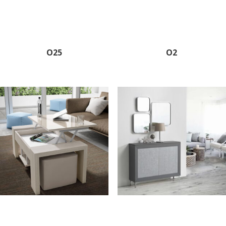
O25
O2