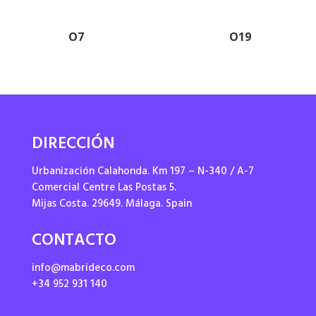
O7
O19
DIRECCIÓN
Urbanización Calahonda. Km 197 – N-340 / A-7
Comercial Centre Las Postas 5.
Mijas Costa. 29649. Málaga. Spain
CONTACTO
info@mabrideco.com
+34 952 931 140