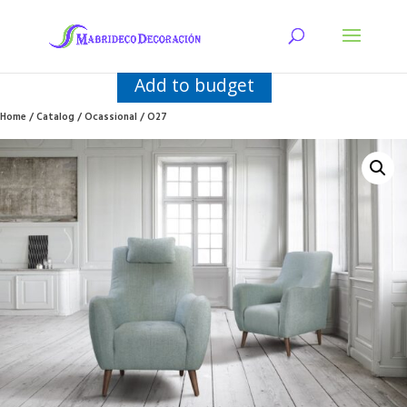
Add to budget
Home
/
Catalog
/
Ocassional
/ O27