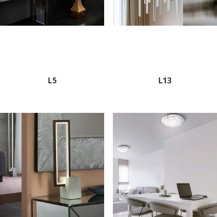
L5
L13