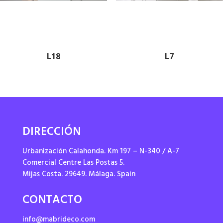
L18
L7
DIRECCIÓN
Urbanización Calahonda. Km 197 – N-340 / A-7
Comercial Centre Las Postas 5.
Mijas Costa. 29649. Málaga. Spain
CONTACTO
info@mabrideco.com