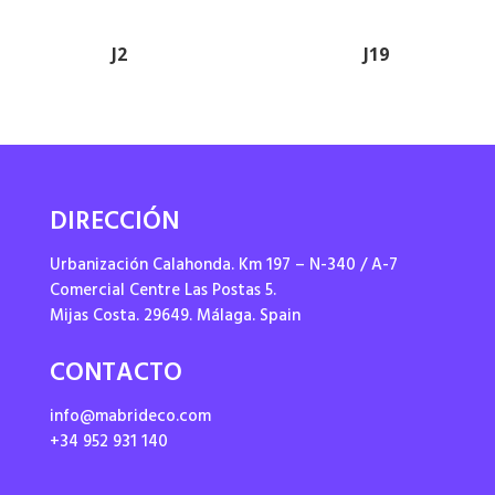
J2
J19
DIRECCIÓN
Urbanización Calahonda. Km 197 – N-340 / A-7
Comercial Centre Las Postas 5.
Mijas Costa. 29649. Málaga. Spain
CONTACTO
info@mabrideco.com
+34 952 931 140