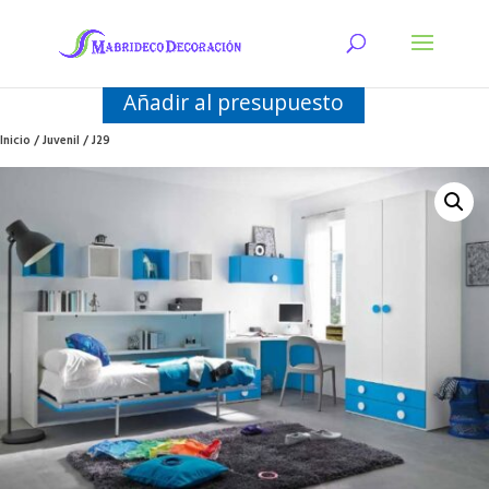
Añadir al presupuesto
Inicio
/
Juvenil
/ J29