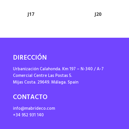
J17
J20
DIRECCIÓN
Urbanización Calahonda. Km 197 – N-340 / A-7
Comercial Centre Las Postas 5.
Mijas Costa. 29649. Málaga. Spain
CONTACTO
info@mabrideco.com
+34 952 931 140