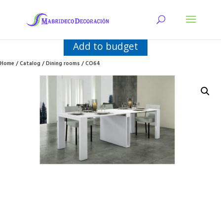
Add to budget
Home
/
Catalog
/
Dining rooms
/ CO64