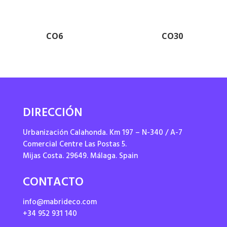
CO6
CO30
DIRECCIÓN
Urbanización Calahonda. Km 197 – N-340 / A-7
Comercial Centre Las Postas 5.
Mijas Costa. 29649. Málaga. Spain
CONTACTO
info@mabrideco.com
+34 952 931 140