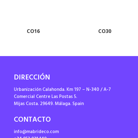
CO16
CO30
DIRECCIÓN
Urbanización Calahonda. Km 197 – N-340 / A-7
Comercial Centre Las Postas 5.
Mijas Costa. 29649. Málaga. Spain
CONTACTO
info@mabrideco.com