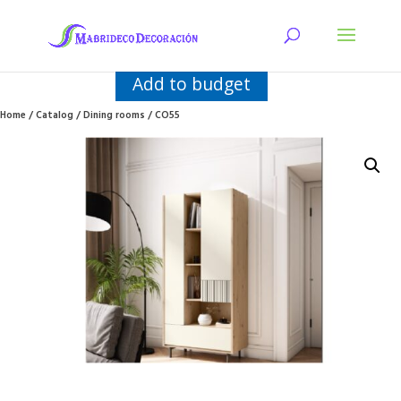
Add to budget
Home
/
Catalog
/
Dining rooms
/ CO55