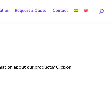
ut us
Request a Quote
Contact
ation about our products? Click on