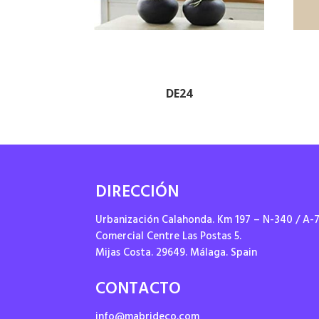
DE24
DIRECCIÓN
Urbanización Calahonda. Km 197 – N-340 / A-
Comercial Centre Las Postas 5.
Mijas Costa. 29649. Málaga. Spain
CONTACTO
info@mabrideco.com