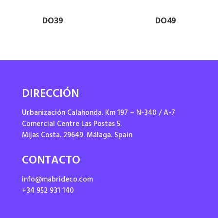
DO39
DO49
DIRECCIÓN
Urbanización Calahonda. Km 197 – N-340 / A-7
Comercial Centre Las Postas 5.
Mijas Costa. 29649. Málaga. Spain
CONTACTO
info@mabrideco.com
+34 952 931 140