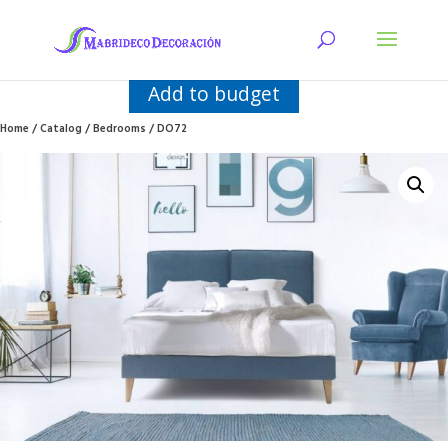
Add to budget
Home
/
Catalog
/
Bedrooms
/ DO72