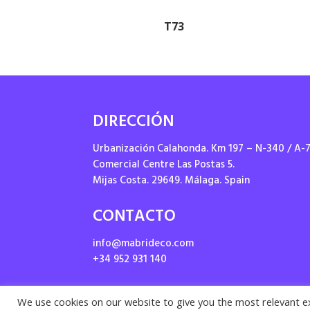
T73
DIRECCIÓN
Urbanización Calahonda. Km 197 – N-340 / A-
Comercial Centre Las Postas 5.
Mijas Costa. 29649. Málaga. Spain
CONTACTO
info@mabrideco.com
+34 952 931 140
We use cookies on our website to give you the most relevant e