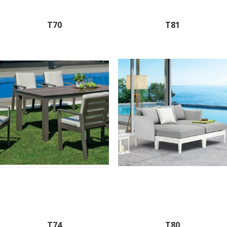
T70
T81
T74
T80