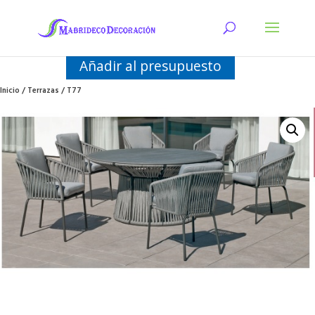
Añadir al presupuesto
Inicio
/
Terrazas
/ T77