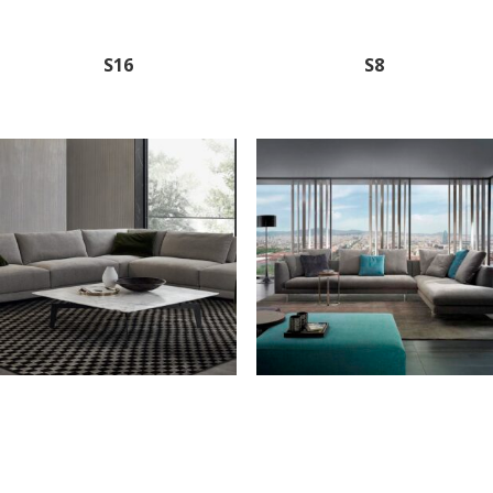
S16
S8