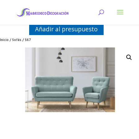
Añadir al presupuesto
Inicio
/
Sofás
/ S67