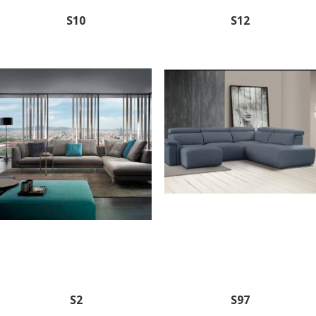
S10
S12
S2
S97