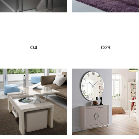
O4
O23