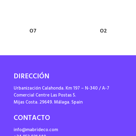
O7
O2
DIRECCIÓN
Urbanización Calahonda. Km 197 – N-340 / A-7
Comercial Centre Las Postas 5.
Mijas Costa. 29649. Málaga. Spain
CONTACTO
info@mabrideco.com