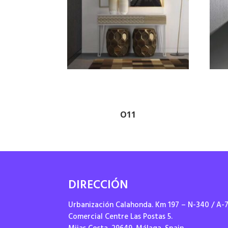
O11
DIRECCIÓN
Urbanización Calahonda. Km 197 – N-340 / A-
Comercial Centre Las Postas 5.