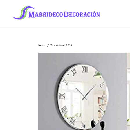
Inicio
/
Ocasional
/ O2