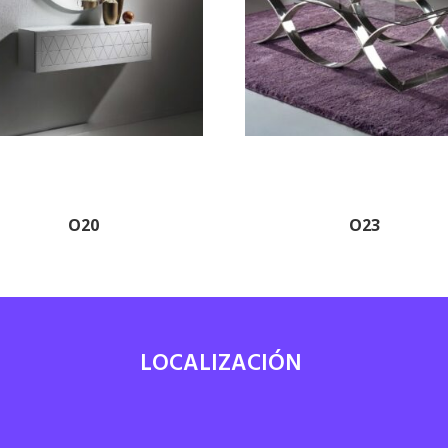
O20
O23
LOCALIZACIÓN
7