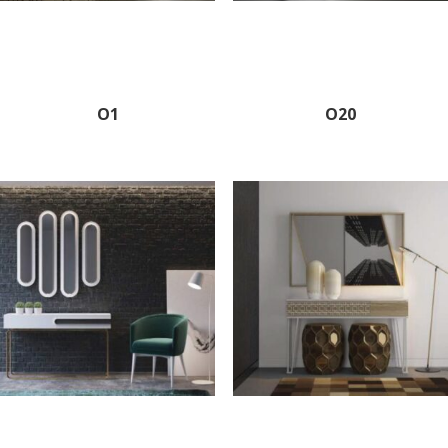
O1
O20