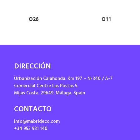
O26
O11
DIRECCIÓN
Urbanización Calahonda. Km 197 – N-340 / A-7
Comercial Centre Las Postas 5.
Mijas Costa. 29649. Málaga. Spain
CONTACTO
info@mabrideco.com
+34 952 931 140