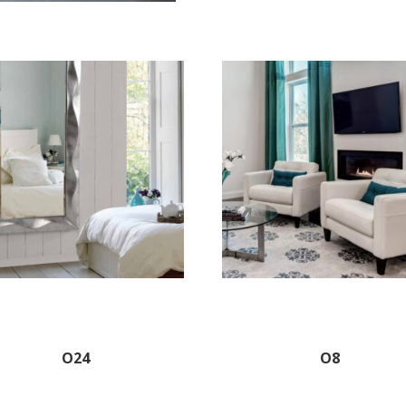
O24
O8