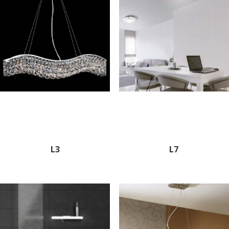
L3
L7