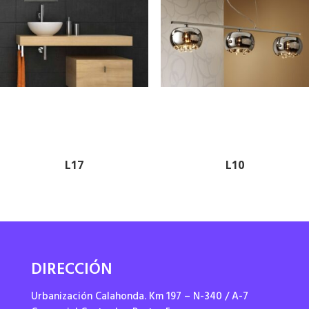
L17
L10
DIRECCIÓN
Urbanización Calahonda. Km 197 – N-340 / A-7