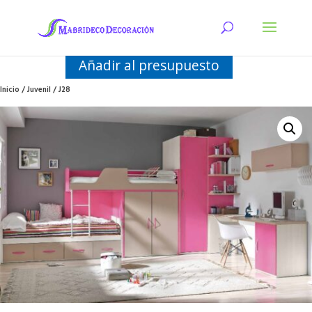
Añadir al presupuesto
Inicio
/
Juvenil
/ J28