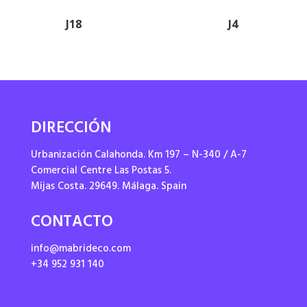
J18
J4
DIRECCIÓN
Urbanización Calahonda. Km 197 – N-340 / A-7
Comercial Centre Las Postas 5.
Mijas Costa. 29649. Málaga. Spain
CONTACTO
info@mabrideco.com
+34 952 931 140