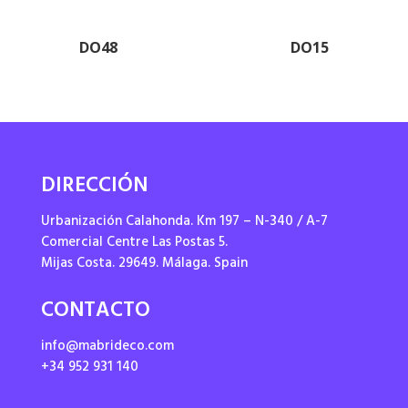
DO48
DO15
DIRECCIÓN
Urbanización Calahonda. Km 197 – N-340 / A-7
Comercial Centre Las Postas 5.
Mijas Costa. 29649. Málaga. Spain
CONTACTO
info@mabrideco.com
+34 952 931 140