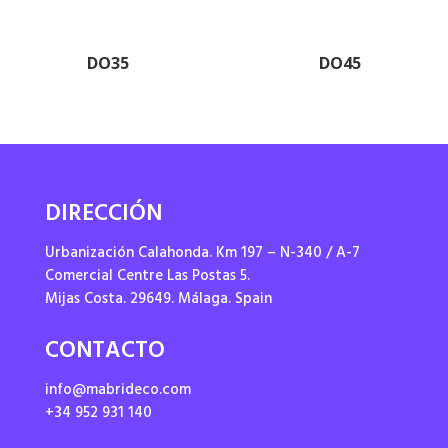
DO35
DO45
DIRECCIÓN
Urbanización Calahonda. Km 197 – N-340 / A-7
Comercial Centre Las Postas 5.
Mijas Costa. 29649. Málaga. Spain
CONTACTO
info@mabrideco.com
+34 952 931 140