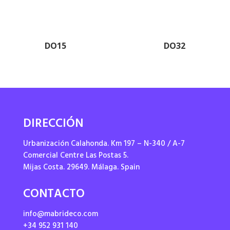
DO15
DO32
DIRECCIÓN
Urbanización Calahonda. Km 197 – N-340 / A-7
Comercial Centre Las Postas 5.
Mijas Costa. 29649. Málaga. Spain
CONTACTO
info@mabrideco.com
+34 952 931 140