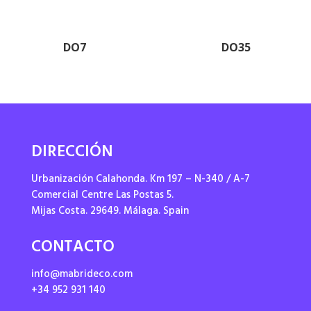
DO7
DO35
DIRECCIÓN
Urbanización Calahonda. Km 197 – N-340 / A-7
Comercial Centre Las Postas 5.
Mijas Costa. 29649. Málaga. Spain
CONTACTO
info@mabrideco.com
+34 952 931 140