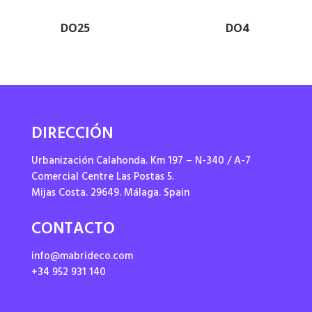
DO25
DO4
DIRECCIÓN
Urbanización Calahonda. Km 197 – N-340 / A-7
Comercial Centre Las Postas 5.
Mijas Costa. 29649. Málaga. Spain
CONTACTO
info@mabrideco.com
+34 952 931 140