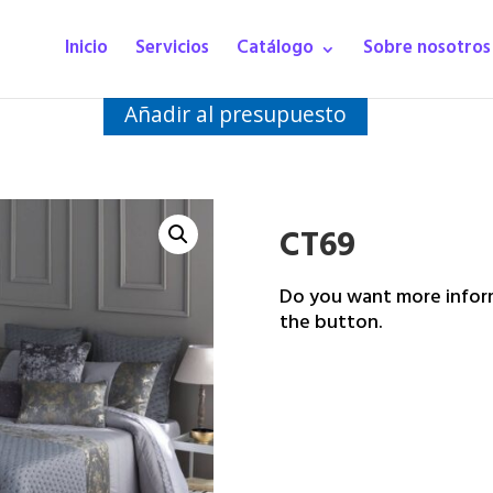
Inicio
Servicios
Catálogo
Sobre nosotros
Añadir al presupuesto
CT69
Do you want more inform
the button.