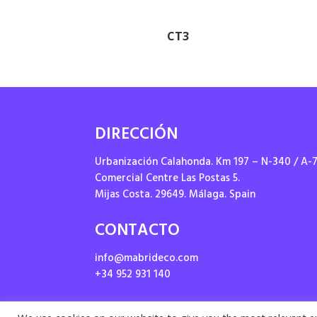
CT3
DIRECCIÓN
Urbanización Calahonda. Km 197 – N-340 / A-
Comercial Centre Las Postas 5.
Mijas Costa. 29649. Málaga. Spain
CONTACTO
info@mabrideco.com
+34 952 931 140