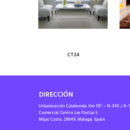
CT24
DIRECCIÓN
Urbanización Calahonda. Km 197 – N-340 / A-
Comercial Centre Las Postas 5.
Mijas Costa. 29649. Málaga. Spain