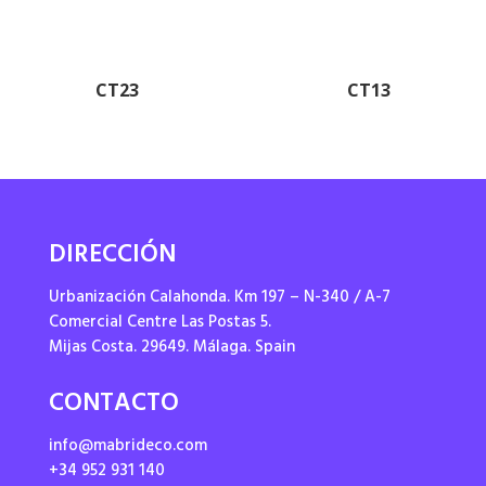
CT23
CT13
DIRECCIÓN
Urbanización Calahonda. Km 197 – N-340 / A-7
Comercial Centre Las Postas 5.
Mijas Costa. 29649. Málaga. Spain
CONTACTO
info@mabrideco.com
+34 952 931 140