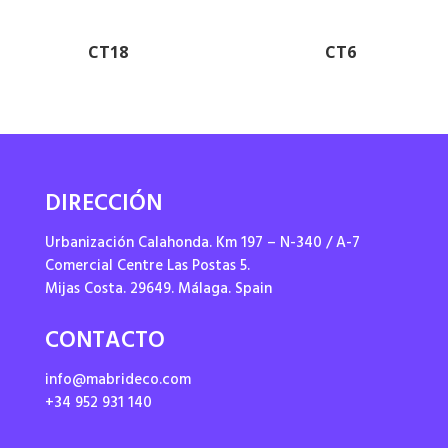
CT18
CT6
DIRECCIÓN
Urbanización Calahonda. Km 197 – N-340 / A-7
Comercial Centre Las Postas 5.
Mijas Costa. 29649. Málaga. Spain
CONTACTO
info@mabrideco.com
+34 952 931 140