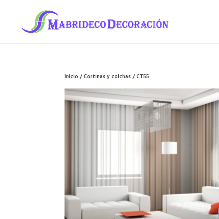
Inicio
/
Cortinas y colchas
/ CT55