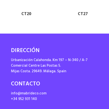
CT20
CT27
DIRECCIÓN
Urbanización Calahonda. Km 197 – N-340 / A-7
Comercial Centre Las Postas 5.
Mijas Costa. 29649. Málaga. Spain
CONTACTO
info@mabrideco.com
+34 952 931 140