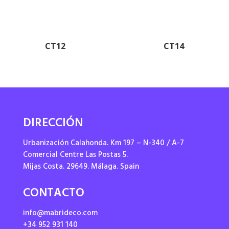
CT12
CT14
DIRECCIÓN
Urbanización Calahonda. Km 197 – N-340 / A-7
Comercial Centre Las Postas 5.
Mijas Costa. 29649. Málaga. Spain
CONTACTO
info@mabrideco.com
+34 952 931 140