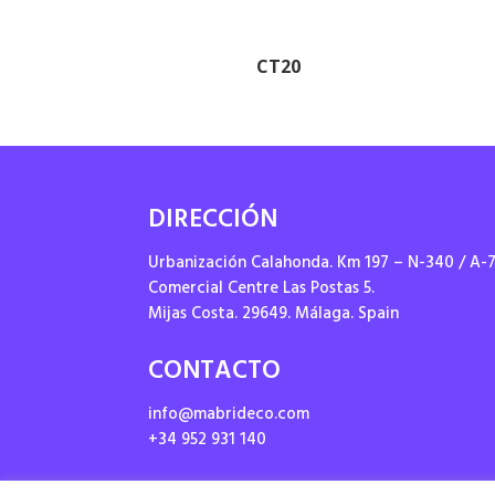
CT20
DIRECCIÓN
Urbanización Calahonda. Km 197 – N-340 / A-
Comercial Centre Las Postas 5.
Mijas Costa. 29649. Málaga. Spain
CONTACTO
info@mabrideco.com
+34 952 931 140