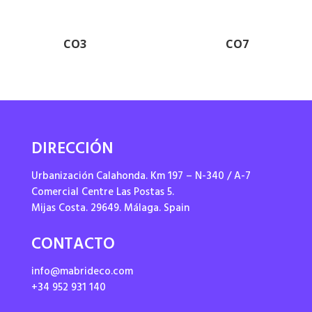
CO3
CO7
DIRECCIÓN
Urbanización Calahonda. Km 197 – N-340 / A-7
Comercial Centre Las Postas 5.
Mijas Costa. 29649. Málaga. Spain
CONTACTO
info@mabrideco.com
+34 952 931 140