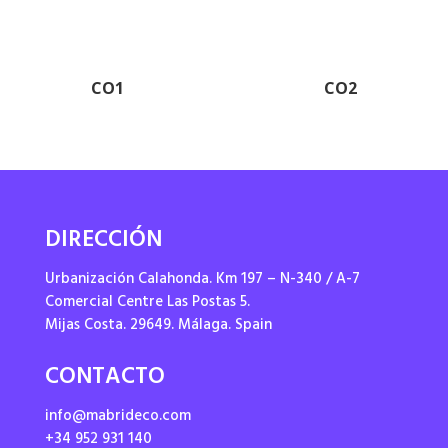
CO1
CO2
DIRECCIÓN
Urbanización Calahonda. Km 197 – N-340 / A-7
Comercial Centre Las Postas 5.
Mijas Costa. 29649. Málaga. Spain
CONTACTO
info@mabrideco.com
+34 952 931 140