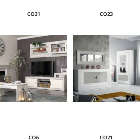
CO31
CO23
CO6
CO21