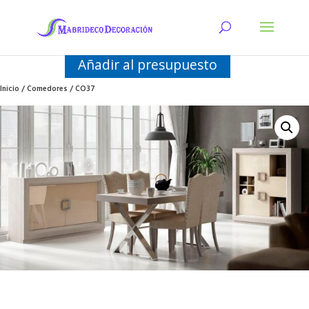
Añadir al presupuesto
Inicio
/
Comedores
/ CO37