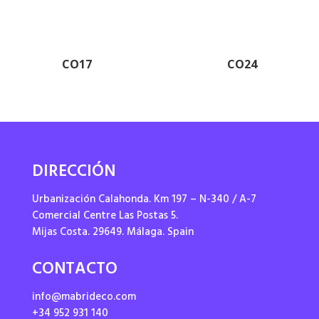
CO17
CO24
DIRECCIÓN
Urbanización Calahonda. Km 197 – N-340 / A-7
Comercial Centre Las Postas 5.
Mijas Costa. 29649. Málaga. Spain
CONTACTO
info@mabrideco.com
+34 952 931 140