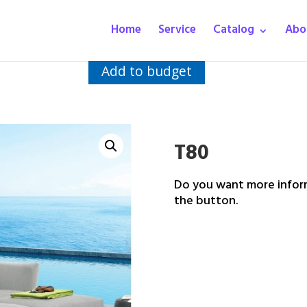
Home
Service
Catalog
Abo
Add to budget
T80
Do you want more inform
the button.