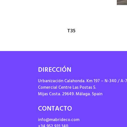
T35
DIRECCIÓN
Urbanización Calahonda. Km 197 – N-340 / A-
Comercial Centre Las Postas 5.
Mijas Costa. 29649. Málaga. Spain
CONTACTO
info@mabrideco.com
+34 952 931 140