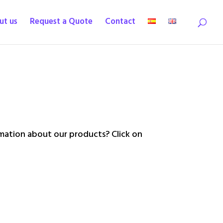
ut us
Request a Quote
Contact
ation about our products? Click on