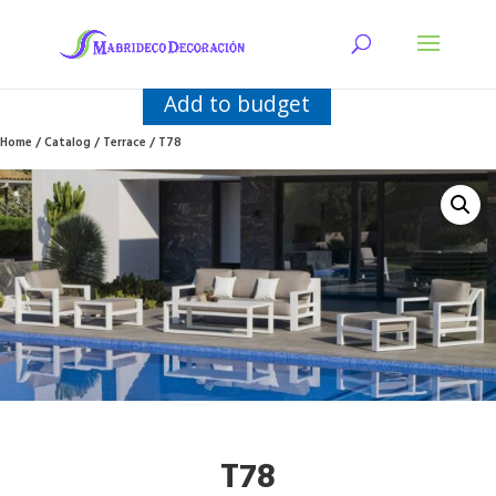
Add to budget
Home
/
Catalog
/
Terrace
/ T78
T78