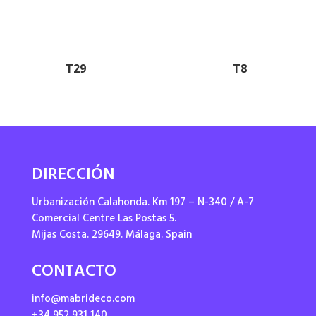
T29
T8
DIRECCIÓN
Urbanización Calahonda. Km 197 – N-340 / A-7
Comercial Centre Las Postas 5.
Mijas Costa. 29649. Málaga. Spain
CONTACTO
info@mabrideco.com