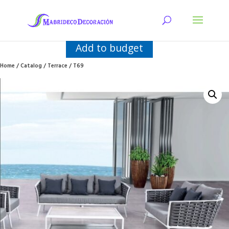
Add to budget
Home
/
Catalog
/
Terrace
/ T69